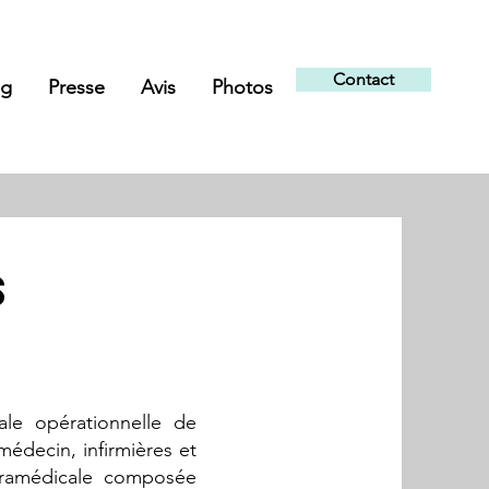
Contact
og
Presse
Avis
Photos
S
le opérationnelle de
édecin, infirmières et
aramédicale composée