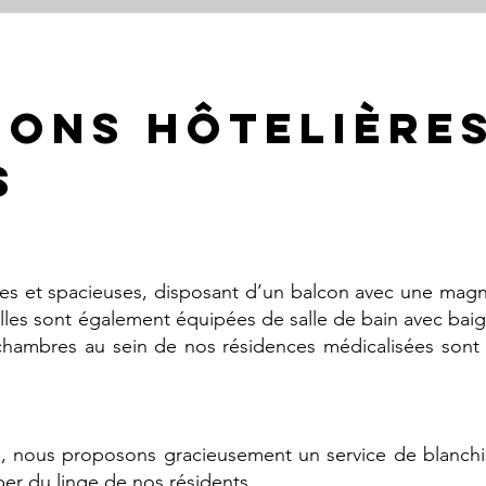
IONS HôTELière
s
es et spacieuses, disposant d’un balcon avec une magn
. Elles sont également équipées de salle de bain avec ba
s chambres au sein de nos
résidences médicalisées
sont 
E
, nous proposons gracieusement un service de blanchis
r du linge de nos résidents.