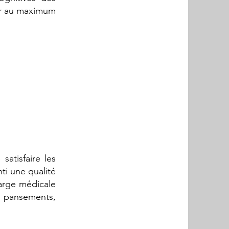
nir au maximum
atisfaire les
ti une qualité
harge médicale
 pansements,