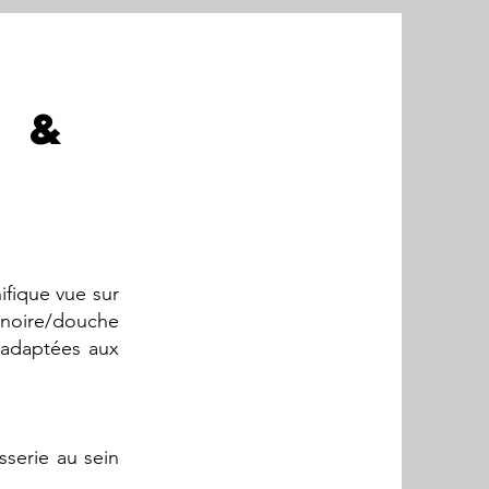
s &
ifique vue sur
ignoire/douche
adaptées aux
serie au sein