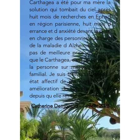
Carthagea a été pour ma mère la
solution qui tombait du ciel après
huit mois de recherches en Ephad
en région parisienne, huit mois d
errance et d anxiété devant la prise
en charge des personnes souffrant
de la maladie d Alzheimer. Il n y a
pas de meilleure prise en charge
que le Carthagea, c est un service à
la personne sur mesure, humain,
familial. Je suis très satisfaite de l
état affectif de ma mère et de l
amélioration de son état général
depuis qu elle réside au Carthagea.
Catherine Demorand
- Janvier 2026