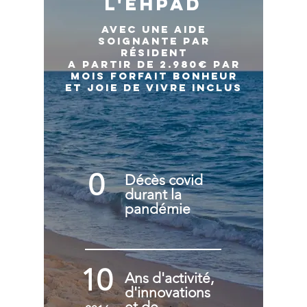
L'EHPAD
Avec une aide
soignante par
résiden
t
A partir de 2
.
980€ par
mois
Forfait bonheu
r
et joie de vivre inclus
0
Décès covid
durant la
pandémie
10
Ans d'activité,
d'innovations
et de